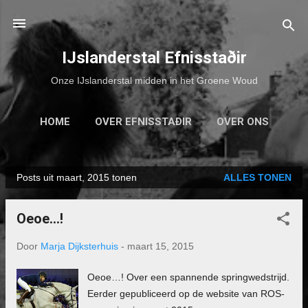
Doorgaan naar hoofdcontent
IJslanderstal Efnisstaðir
Onze IJslanderstal midden in het Groene Woud
HOME
OVER EFNISSTAÐIR
OVER ONS
ONZE PAARDEN
MEER…
CONTACT
Posts uit maart, 2015 tonen
ALLES TONEN
P
o
Oeoe...!
s
t
Door
Marja Dijksterhuis
-
maart 15, 2015
s
Oeoe…! Over een spannende springwedstrijd.
Eerder gepubliceerd op de website van ROS-