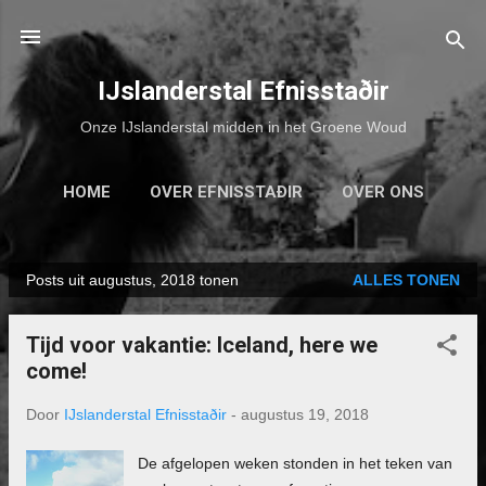
Doorgaan naar hoofdcontent
IJslanderstal Efnisstaðir
Onze IJslanderstal midden in het Groene Woud
HOME
OVER EFNISSTAÐIR
OVER ONS
ONZE PAARDEN
MEER…
CONTACT
Posts uit augustus, 2018 tonen
ALLES TONEN
P
o
Tijd voor vakantie: Iceland, here we
s
come!
t
s
Door
IJslanderstal Efnisstaðir
-
augustus 19, 2018
De afgelopen weken stonden in het teken van